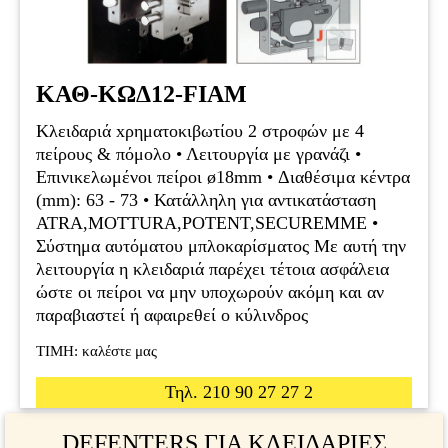
ΚΑΘ-ΚΩΔ12-FIAM
Κλειδαριά xρηματοκιβωτίου 2 στροφών με 4
πείρους & πόμολο • Λειτουργία με γρανάζι •
Επινικελωμένοι πείροι ø18mm • Διαθέσιμα κέντρα
(mm): 63 - 73 • Κατάλληλη για αντικατάσταση
ATRA,MOTTURA,POTENT,SECUREMME •
Σύστημα αυτόματου μπλοκαρίσματος Με αυτή την
λειτουργία η κλειδαριά παρέχει τέτοια ασφάλεια
ώστε οι πείροι να μην υποχωρούν ακόμη και αν
παραβιαστεί ή αφαιρεθεί ο κύλινδρος
ΤΙΜΗ: καλέστε μας
Τηλ. 210 90 27 27 2
DEFENTERS ΓΙΑ ΚΛΕΙΔΑΡΙΕΣ