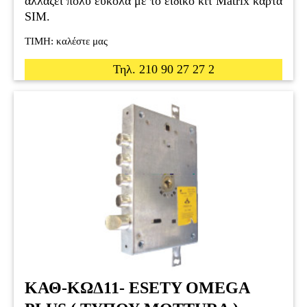
αλλάζει πολύ εύκολα με το ειδικό κιτ Matrix κάρτα
SIM.
ΤΙΜΗ: καλέστε μας
Τηλ. 210 90 27 27 2
ΚΑΘ-ΚΩΔ11- ESETY OMEGA