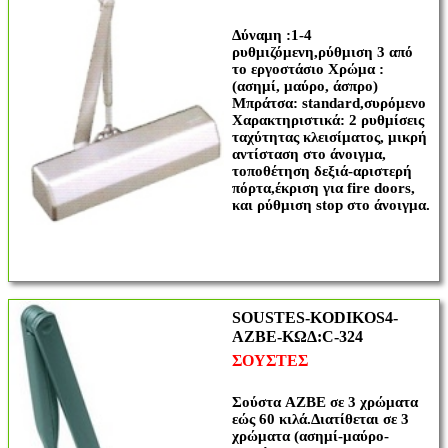
Δύναμη :1-4
ρυθμιζόμενη,ρύθμιση 3 από
το εργοστάσιο Χρώμα :
(ασημί, μαύρο, άσπρο)
Μπράτσα: standard,συρόμενο
Χαρακτηριστικά: 2 ρυθμίσεις
ταχύτητας κλεισίματος, μικρή
αντίσταση στο άνοιγμα,
τοποθέτηση δεξιά-αριστερή
πόρτα,έκριση για fire doors,
και ρύθμιση stop στο άνοιγμα.
SOUSTES-KODIKOS4-
AZBE-ΚΩΔ:C-324
ΣΟΥΣΤΕΣ
Σούστα AZBE σε 3 χρώματα
εώς 60 κιλά.Διατίθεται σε 3
χρώματα (ασημί-μαύρο-